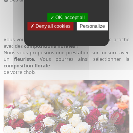
OK, accept all
Deny all cookies
Personalize
Vous voulez agrémenter la
sépulture
de votre proche
avec des
compositions florales
?
Nous vous proposons une prestation sur-mesure avec
un
fleuriste
. Vous pourrez ainsi sélectionner la
composition florale
de votre choix.