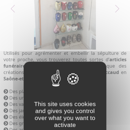
Previous
Next
Utilisés pour agrémenter et embellir la sépulture de
votre proche, vous trouverez toutes sortes d’
articles
funéraires
, de différentes matières ainsi que des
créations uniques aux
pompes funèbres Paccaud
en
Saône-et-Loire
(71).
Des plaques funéraires
Des urnes cinéraires
This site uses cookies
Des vases
Des jardinières
and gives you control
Des éléments en bronze
over what you want to
Des gravures funéraires
activate
Des articles religieux